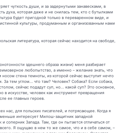
тряет чуткость души, и за задернутыми занавесками, в
ть духа, которая даже и не снилась тем, кто с бутылками
льтура будет пригодной только в пере­варенном виде, и
 истинной культуры, продуманным и организованным нами
ольская литература, ко­торая сейчас находится на свободе,
монотонности здешнего образа жизни) меня разбирает
неимоверное любопытство, а именно – желание знать, что
носом стена темноты, из которой сей­час выступит нечто
 За тем углом... что там? Человек? Собака? Если собака,
столом, сейчас подадут суп, но... какой суп? Это основное,
но в искусстве, че­ловек как инструмент превращения
сле ее главных героев.
х нас, для польских писателей, и потрясающее. Когда я
ё меньше интересует Милош-защитник западной
и соперник Запада. Там, где он пытается отличаться от
сего. Я ощу­щаю в нем то же самое, что и в себе самом, –