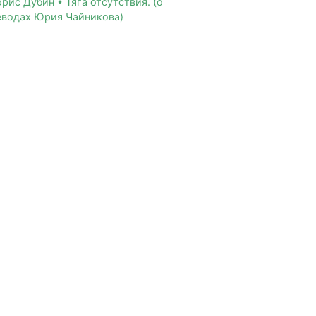
рис Дубин • Тяга отсутствия. (о
еводах Юрия Чайникова)