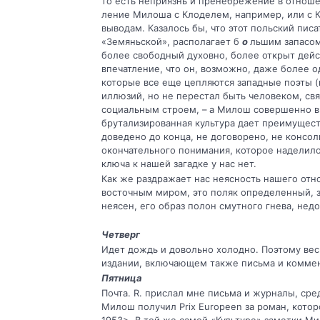
то есть неприязнь и пренебрежение в отноше
ление Милоша с Клоделем, например, или с К
выводам. Казалось бы, что этот польский писа
«Земяньской», располагает б
о
льшим запасом
более свободный духовно, более открыт дейс
впечатление, что он, возможно, даже более од
которые все еще цепляются западные поэты (
иллюзий, но не перестал быть человеком, св
социальным строем, – а Милош совершенно выб
брутализированная культура дает преимуществ
доведено до конца, не договорено, не консоли
окончательного понимания, которое наделило
ключа к нашей загадке у нас нет.
Как же раздражает нас неясность нашего отн
восточным миром, это поляк определен­ный, 
неясен, его образ полон смутного гнева, нед
Четверг
Идет дождь и довольно холодно. Поэтому вес
издании, включающем также письма и ком­ме
Пятница
Почта. R. прислал мне письма и журналы, сред
Милош получил Prix Europeen за роман, которог