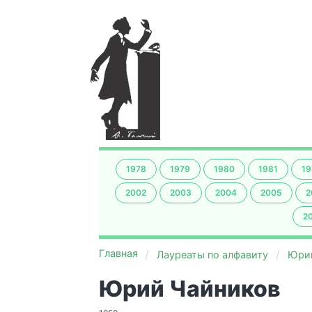
1978
1979
1980
1981
19
2002
2003
2004
2005
2
2
Главная
Лауреаты по алфавиту
Юри
Юрий Чайников