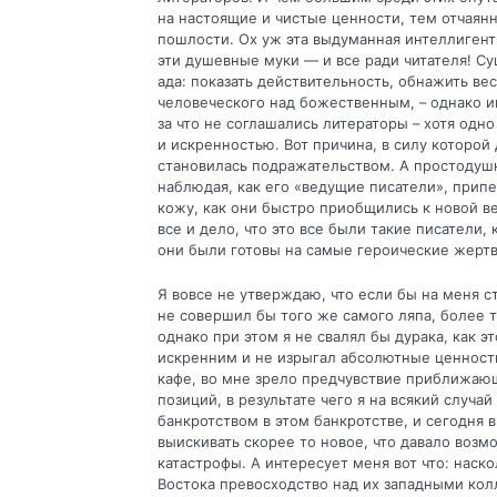
на настоящие и чистые ценности, тем отчаян
пошлости. Ох уж эта выдуман­ная интеллигент
эти душевные муки — и все ради читателя! Су
ада: показать действительность, обнажить ве
человеческого над божественным, – однако им
за что не соглашались литераторы – хотя одн
и искренностью. Вот причина, в силу которой
становилась подражательством. А простодушн
наблюдая, как его «ведущие писате­ли», при
кожу, как они быстро приобщились к новой ве
все и дело, что это все были такие писатели, 
они были готовы на самые героические жертвы
Я вовсе не утверждаю, что если бы на меня ст
не совершил бы того же самого ляпа, более т
однако при этом я не свалял бы дурака, как э
искренним и не изрыгал абсолютные ценности
кафе, во мне зрело предчувствие приближающ
позиций, в результате чего я на всякий случа
банкротством в этом банкротстве, и сегодня
выискивать скорее то новое, что да­вало воз
катастро­фы. А интересует меня вот что: нас
Востока превосходство над их западными кол­