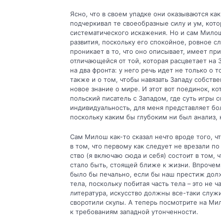
Ясно, что в своем упадке они оказываются ка
подчеркивал те своеобразные силу и ум, кот
систематического искажения. Но и сам Милош
развития, поскольку его спокойное, ровное с
проникает в то, что оно описывает, имеет п
отли­чающейся от той, которая расцветает на 
на два фронта: у него речь идет не только о 
также и о том, чтобы навязать Западу собств
новое знание о мире. И этот вот поединок, к
польский писатель с Западом, где суть игры с
индивидуаль­ность, для меня представляет б
поскольку каким бы глубоким ни был анализ, 
Сам Милош как-то сказал нечто вроде того, 
в том, что первому как следует не врезали по
ство (я включаю сюда и себя) состоит в том,
стало быть, стоящей ближе к жизни. Впроче
было бы печально, если бы наш престиж долж
тела, поскольку побитая часть тела – это не 
литература, искус­ство должны все-таки служи
своротили скулы. А теперь посмотрите на Мил
к требованиям западной утонченности.