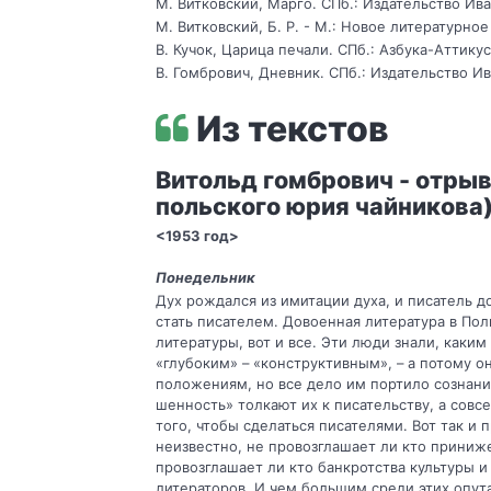
М. Витковский, Марго. СПб.: Издательство Ива
М. Витковский, Б. Р. - М.: Новое литературное
В. Кучок, Царица печали. СПб.: Азбука-Аттикус
В. Гомбрович, Дневник. СПб.: Издательство Ив
Из текстов
Витольд гомбрович - отрыв
польского юрия чайникова
<1953 год>
Понедельник
Дух рождался из имитации духа, и писатель д
стать писателем. Довоенная литература в По
литерату­ры, вот и все. Эти люди знали, каки
«глубоким» – «конструктивным», – а потому он
положениям, но все дело им пор­тило сознани
шенность» толкают их к писательству, а совсе
того, чтобы сделаться писателями. Вот так и
неизвест­но, не провозглашает ли кто приниже
провозглашает ли кто банкротства культуры и
литераторов. И чем большим среди этих опу