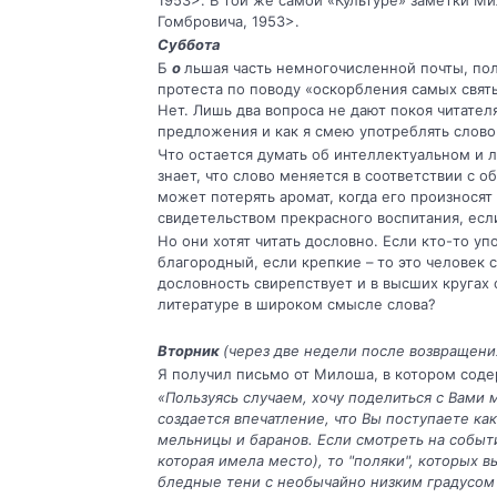
1953>. В той же самой «Культу­ре» заметки М
Гомбровича, 1953>.
Суббота
Б
о
льшая часть немногочисленной почты, пол
протеста по поводу «оскорбления са­мых свят
Нет. Лишь два вопроса не дают покоя читател
предложения и как я смею употреблять слово г
Что остается думать об интеллектуальном и л
знает, что слово меняется в соответствии с 
может потерять аромат, когда его произносят 
свидетельством прекрасного воспитания, есл
Но они хотят читать дословно. Если кто-то у
благородный, если крепкие – то это человек с
дословность свирепст­вует и в высших кругах 
литературе в широком смысле слова?
Вторник
(через две недели после возвращени
Я получил письмо от Милоша, в котором соде
«Пользуясь случаем, хочу поделиться с Вами
создается впечатление, что Вы поступаете к
мельницы и баранов. Если смотреть на событи
которая имела место), то "поляки", которых в
бледные тени с необычайно низким градусом 