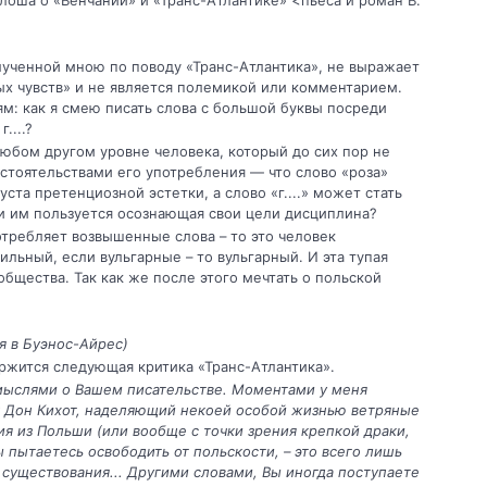
илоша о «Венчании» и «Транс-Атлантике» <пьеса и роман В.
ученной мною по пово­ду «Транс-Атлантика», не выражает
ых чувств» и не является полемикой или комментарием.
ям: как я смею писать слова с большой буквы посреди
....?
юбом другом уровне че­ловека, который до сих пор не
обстоятельствами его употребления — что слово «роза»
уста претенциозной эстетки, а слово «г....» может стать
и им пользуется осознающая свои цели дисциплина?
потребляет возвышенные слова – то это человек
иль­ный, если вульгарные – то вульгарный. И эта тупая
общества. Так как же после этого мечтать о поль­ской
я в Буэнос-Айрес)
ржится следующая кри­тика «Транс-Атлантика».
 мыслями о Вашем писа­тельстве. Моментами у меня
ак Дон Кихот, наделяющий некоей особой жизнью ветряные
я из Польши (или вообще с точки зрения крепкой драки,
ы пытаетесь освободить от польскости, – это всего лишь
существования... Другими словами, Вы иногда поступаете