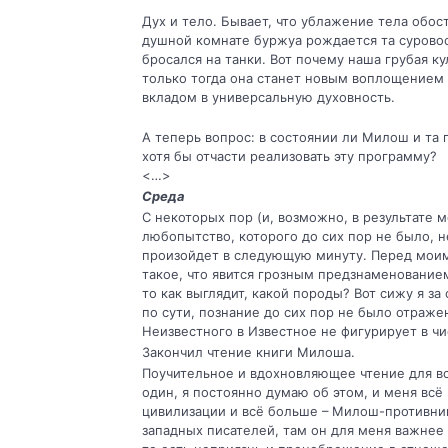
Дух и тело. Бывает, что ублажение тела обос
душной комнате буржуа рождается та суро­вос
бросался на танки. Вот почему наша грубая ку
только тогда она станет новым воплощением
вкладом в универсаль­ную духовность.
А теперь вопрос: в состоянии ли Милош и та п
хотя бы отчасти реализовать эту про­грамму?
<…>
Среда
С некоторых пор (и, возможно, в результате 
любопытство, которого до сих пор не было, 
произойдет в следующую минуту. Перед моим 
такое, что явится грозным предзнаменованием.
то как выглядит, какой породы? Вот сижу я за 
по сути, познание до сих пор не было отраже
Неизвестного в Известное не фигури­рует в чи
Закончил чтение книги Милоша.
Поучительное и вдохновляющее чтение для все
один, я постоянно думаю об этом, и меня вс
цивилизации и всё больше – Милош-противник 
западных писателей, там он для меня важнее в