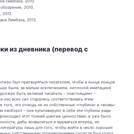
на Лимбаха, 2010.
 обозрение, 2010.
, 2012.
ана Лимбаха, 2012.
ки из дневника (перевод с
)
олжен был притворяться писателем, чтобы в конце концов
льше была, за малым исключением, неплохой имитацией
м должен быть великий писатель – «настоящим» –
и изо всех сил старались соответствовать этим
е того, что отнюдь не их собственные «глубина» и «возвы­
м наоборот – они культи­вируют в себе эти глубины ради
 происходил этот тонкий шантаж ценностями, и уже было
нности, дабы возвыситься и вы­рваться вперед, не
 литера­туры лишь для того, чтобы войти в число хороших
танных собственными противоречиями существ был голод