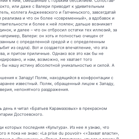
нии к ним, смешанные с горьким бессилием. Сопостав­
окто, или даже с Валери приводит к удивительным
тель, коллега Анджеевского и Галчиньского, завсегдатай
 реализма и что он более «современный», а вдобавок и
твительности и более к ней лоялен; дальше возникает
инок, и далее – что он отбросил остатки тех иллюзий, за
например, Валери: он хоть и полностью очищен от
язан­ным с определенной средой и с определенным
ит из седла). Вот и создается впечатление, что эта
а, и притом приличные. Однако все это как бы не
­дировано, и нам, возможно, не хватает того
 бы нашу истину абсолютной уникальностью и силой. А
ошения к Западу! Поляк, находящийся в конфронтации с
заранее известный. Поляк, обращенный лицом к Западу,
оверия, непонятного раздражения.
ь день я читал «Братьев Карамазовых» в прекрасном
нтарии Достоевского.
и которых последняя «Культура». Из нее я узнаю, что
о я пока не знаю: «La prise du pouvoir» <«Захват власти»,