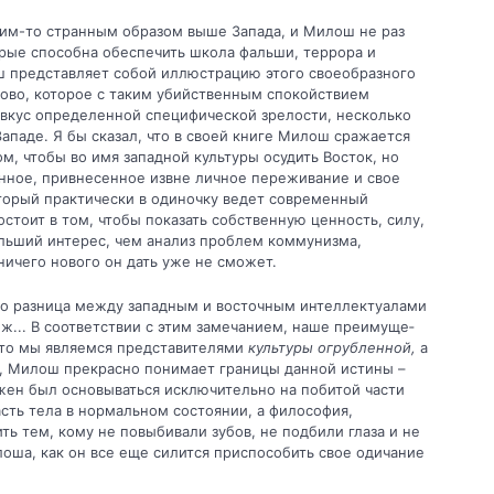
ким-то странным обра­зом выше Запада, и Милош не раз
орые способна обеспечить школа фальши, террора и
 представляет собой иллюстрацию этого свое­образного
лово, которое с таким убийственным спокойствием
ривкус определенной специфической зрелости, несколько
Западе. Я бы сказал, что в своей книге Милош сражается
том, чтобы во имя западной культуры осудить Восток, но
енное, привнесенное извне личное переживание и свое
оторый практически в одиночку ведет современный
остоит в том, чтобы показать собственную ценность, силу,
ольший интерес, чем анализ проблем коммунизма,
ничего нового он дать уже не сможет.
что разница между за­падным и восточным интеллектуалами
 ж... В соответствии с этим замечанием, наше преимуще­
 что мы являемся представи­телями
культуры огрубленной,
а
м, Милош прекрасно понимает границы данной истины –
ен был основываться исключи­тельно на побитой части
часть тела в нормальном состоянии, а философия,
ть тем, кому не повыбивали зубов, не под­били глаза и не
оша, как он все еще силится приспособить свое одичание