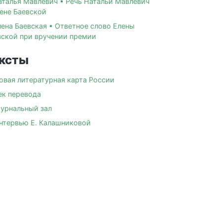
аталья Мавлевич • Речь Натальи Мавлевич
лене Баевской
лена Баевская • Ответное слово Елены
вской при вручении премии
ксты
овая литературная карта России
ек перевода
урнальный зал
нтервью Е. Калашниковой