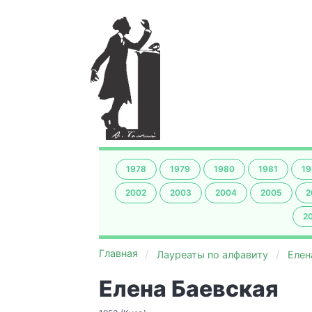
1978
1979
1980
1981
19
2002
2003
2004
2005
2
2
Главная
Лауреаты по алфавиту
Елен
Елена Баевская