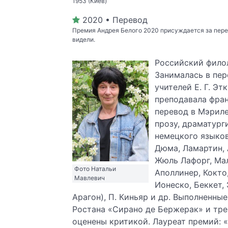
1953 (Киев)
2020 • Перевод
Премия Андрея Белого 2020 присуждается за пере
видели.
Российский филол
Занималась в пер
учителей Е. Г. Эт
преподавала фран
перевод в Мэриле
прозу, драматург
немецкого языков
Дюма, Ламартин, А
Жюль Лафорг, Мал
Фото Натальи
Аполлинер, Кокто
Мавлевич
Ионеско, Беккет,
Арагон), П. Киньяр и др. Выполненны
Ростана «Сирано де Бержерак» и тр
оценены критикой. Лауреат премий: 