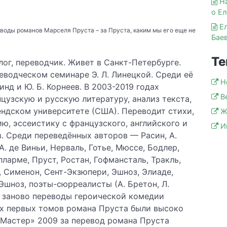
Н
о Е
Е
воды романов Марселя Пруста – за Пруста, каким мы его еще не
Бае
Те
ог, переводчик. Живет в Санкт-Петербурге.
еводческом семинаре Э. Л. Линецкой. Среди её
Н
кинд и Ю. Б. Корнеев. В 2003-2019 годах
В
цузскую и русскую литературу, анализ текста,
ндском университете (США). Переводит стихи,
Ж
ию, эссеистику с французского, английского и
И
. Среди переведённых авторов — Расин, А.
. де Виньи, Нерваль, Готье, Мюссе, Бодлер,
ларме, Пруст, Ростан, Гофмансталь, Тракль,
, Сименон, Сент-Экзюпери, Эшноз, Элиаде,
 Эшноз, поэты-сюрреалисты (А. Бретон, Л.
е заново переводы героической комедии
ех первых томов романа Пруста были высоко
«Мастер» 2009 за перевод романа Пруста