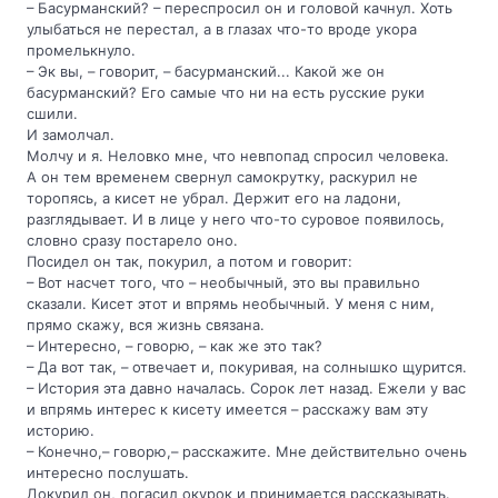
– Басурманский? – переспросил он и головой качнул. Хоть
улыбаться не перестал, а в глазах что-то вроде укора
промелькнуло.
– Эк вы, – говорит, – басурманский... Какой же он
басурманский? Его самые что ни на есть русские руки
сшили.
И замолчал.
Молчу и я. Неловко мне, что невпопад спросил человека.
А он тем временем свернул самокрутку, раскурил не
торопясь, а кисет не убрал. Держит его на ладони,
разглядывает. И в лице у него что-то суровое появилось,
словно сразу постарело оно.
Посидел он так, покурил, а потом и говорит:
– Вот насчет того, что – необычный, это вы правильно
сказали. Кисет этот и впрямь необычный. У меня с ним,
прямо скажу, вся жизнь связана.
– Интересно, – говорю, – как же это так?
– Да вот так, – отвечает и, покуривая, на солнышко щурится.
– История эта давно началась. Сорок лет назад. Ежели у вас
и впрямь интерес к кисету имеется – расскажу вам эту
историю.
– Конечно,– говорю,– расскажите. Мне действительно очень
интересно послушать.
Докурил он, погасил окурок и принимается рассказывать.