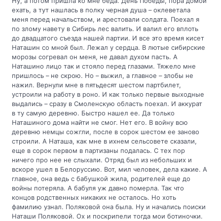
Ну, а потом пришла ко мне беда. День Победы, пора домой
ехать, а тут нашлась в полку черная душа – оклеветала
меня перед начальством, и арестовали солдата. Поехал я
по злому навету в Сибирь лес валить. И валил его вплоть
до двадцатого съезда нашей партии. И все это время кисет
Наташин со мной был. Лежал у сердца. В лютые сибирские
морозы согревал он меня, не давал духом пасть. А
Наташино лицо так и стояло перед глазами. Тяжело мне
пришлось – не скрою. Но – выжил, а главное – злобы не
нажил. Вернули мне в пятьдесят шестом партбилет,
устроили на работу в роно. И как только первые выходные
выдались – сразу в Смоленскую область поехал. И аккурат
в ту самую деревню. Быстро нашел ее. Да только
Наташиного дома найти не смог. Нет его. В войну всю
деревню немцы сожгли, после в сорок шестом ее заново
строили. А Наташа, как мне в ихнем сельсовете сказали,
еще в сорок первом в партизаны подалась. С тех пор
ничего про нее не слыхали. Отряд был из небольших и
вскоре ушел в Белоруссию. Вот, мил человек, дела какие. А
главное, она ведь с бабушкой жила, родителей еще до
войны потеряла. А бабуля уж давно померла. Так что
концов родственных никаких не осталось. Но хоть
фамилию узнал. Поляковой она была. Ну и начались поиски
Наташи Поляковой. Ох и поскрипели тогда мои ботиночки.