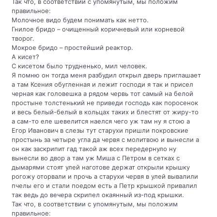
Так что, в соответствии с упомянутым, мы положим
правильное:
Молочное видо будем понимать как нетто.
Гнилое бридо – очищенный коричневый или корневой
творог.
Мокрое бридо – простейший реактор.
А кисет?
С кисетом было трудненько, мил человек.
Я помню он тогда меня разбудил открыл дверь приглашает
а там Ксения обугленная и лежит господи я так и присел
черная как головешка а рядом червь тот самый на белой
простыне толстенький не приведи господь как поросенок
и весь белый-белый в кольцах таких и блестят от жиру-то
а сам-то еле шевелится наелся чего уж там ну я стою а
Егор Иванович в слезы тут старухи пришли покровские
простынь за четыре угла да червя с молитвою и вынесли а
он как заскрипит гад такой аж всех передернуло ну
вынесли во двор а там уж Миша с Петром в сетках с
дымарями стоят улей наготове держат открыли крышку
рогожу оторвали и прочь а старухи червя в улей вывалили
пчелы его и стали поедом есть а Петр крышкой привалил
так ведь до вечера скрипел окаянный из-под крышки.
Так что, в соответствии с упомянутым, мы положим
правильное: