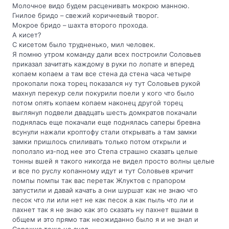
Молочное видо будем расценивать мокрою манною.
Гнилое бридо – свежий коричневый творог.
Мокрое бридо – шахта второго прохода.
А кисет?
С кисетом было трудненько, мил человек.
Я помню утром команду дали всех построили Соловьев
приказал зачитать каждому в руки по лопате и вперед
копаем копаем а там все стена да стена часа четыре
прокопали пока торец показался ну тут Соловьев рукой
махнул перекур сели покурили поели у кого что было
потом опять копаем копаем наконец другой торец
выглянул подвели двадцать шесть домкратов покачали
поднялась еще покачали еще поднялась саперы бревна
всунули нажали кроптофу стали открывать а там замки
замки пришлось спиливать только потом открыли и
поползло из-под нее это Степа страшно сказать целые
тонны вшей я такого никогда не видел просто волны целые
и все по руслу копанному идут и тут Соловьев кричит
помпы помпы так вас перетак Жлуктов с прапором
запустили и давай качать а они шуршат как не знаю что
песок что ли или нет не как песок а как пыль что ли и
пахнет так я не знаю как это сказать ну пахнет вшами в
общем и это прямо так неожиданно было я и не знал и