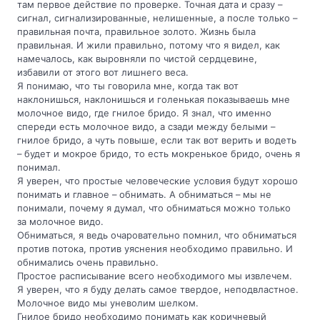
там первое действие по проверке. Точная дата и сразу –
сигнал, сигнализированные, нелишенные, а после только –
правильная почта, правильное золото. Жизнь была
правильная. И жили правильно, потому что я видел, как
намечалось, как выровняли по чистой сердцевине,
избавили от этого вот лишнего веса.
Я понимаю, что ты говорила мне, когда так вот
наклонишься, наклонишься и голенькая показываешь мне
молочное видо, где гнилое бридо. Я знал, что именно
спереди есть молочное видо, а сзади между белыми –
гнилое бридо, а чуть повыше, если так вот верить и водеть
– будет и мокрое бридо, то есть мокренькое бридо, очень я
понимал.
Я уверен, что простые человеческие условия будут хорошо
понимать и главное – обнимать. А обниматься – мы не
понимали, почему я думал, что обниматься можно только
за молочное видо.
Обниматься, я ведь очаровательно помнил, что обниматься
против потока, против уяснения необходимо правильно. И
обнимались очень правильно.
Простое расписывание всего необходимого мы извлечем.
Я уверен, что я буду делать самое твердое, неподвластное.
Молочное видо мы уневолим шелком.
Гнилое бридо необходимо понимать как коричневый