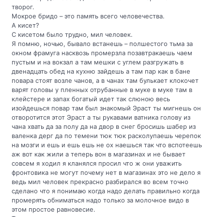
творог.
Мокрое бридо – это память всего человечества.
А кисет?
С кисетом было трудно, мил человек.
Я помню, ночью, бывало встанешь – полшестого тьма за
окном фрамуга насквозь промерзла позавтракаешь чаем
пустым и на вокзал а там мешки с углем разгружать в
двенадцать обед на кухню зайдешь а там пар как в бане
повара стоят возле чанов, а в чанах там булькает клокочет
варят головы у пленных отрубанные в муке в муке там в
клейстере и запах богатый идет так слюною весь
изойдешься повар там был знакомый Эраст ты мигнешь он
отворотится этот Эраст а ты рукавами ватника голову из
чана хвать да за полу да на двор в снег бросишь шабер из
валенка дерг да по темени тюк тюк расколупаешь черепок
на мозги и ешь и ешь ешь не ох наешься так что вспотеешь
аж вот как жили а теперь вон в магазинах и не бывает
совсем я ходил я кланялся просил что ж они уважить
фронтовика не могут почему нет в магазинах это не дело я
ведь мил человек прекрасно разбирался во всем точно
сделано что я понимаю когда надо делать правильно когда
промерять обниматься надо только за молочное видо в
этом простое равновесие.