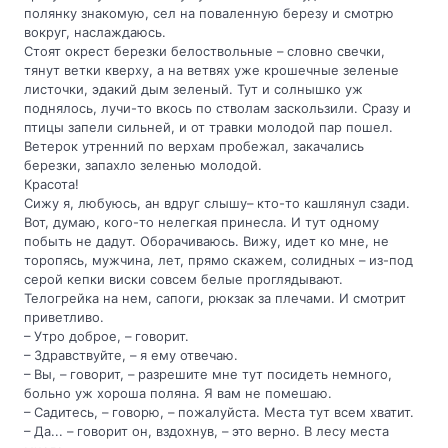
полянку знакомую, сел на поваленную березу и смотрю
вокруг, наслаждаюсь.
Стоят окрест березки белоствольные – словно свечки,
тянут ветки кверху, а на ветвях уже крошечные зеленые
листочки, эдакий дым зеленый. Тут и солнышко уж
поднялось, лучи-то вкось по стволам заскользили. Сразу и
птицы запели сильней, и от травки молодой пар пошел.
Ветерок утренний по верхам пробежал, закачались
березки, запахло зеленью молодой.
Красота!
Сижу я, любуюсь, ан вдруг слышу– кто-то кашлянул сзади.
Вот, думаю, кого-то нелегкая принесла. И тут одному
побыть не дадут. Оборачиваюсь. Вижу, идет ко мне, не
торопясь, мужчина, лет, прямо скажем, солидных – из-под
серой кепки виски совсем белые проглядывают.
Телогрейка на нем, сапоги, рюкзак за плечами. И смотрит
приветливо.
– Утро доброе, – говорит.
– Здравствуйте, – я ему отвечаю.
– Вы, – говорит, – разрешите мне тут посидеть немного,
больно уж хороша поляна. Я вам не помешаю.
– Садитесь, – говорю, – пожалуйста. Места тут всем хватит.
– Да... – говорит он, вздохнув, – это верно. В лесу места