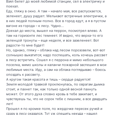
Взял билет до моей любимой станции, сел в электричку и
поехал.
Еду, гляжу в окно. А там – начало мая, все распускается,
зеленеет, душу радует. Мелькают встречные электрички, а
в них людей полным-полно. Все в город едут, а я в пустом
вагоне из города – к лесу. Чудно...
Доехал до места, вышел на перрон, посмотрел влево. А
там на горизонте лес темнеет. И видно, что верха-то его
зеленцой тронуты – еще неделя, и все зазеленеет. Вот
радости-то мне будет!
Но, однако, гляжу – облака над лесом порозовели, вот-вот
солнышко выкатится; надо поспешать, коль хочешь рассвет
в лесу встретить. Сошел я с перрона и мимо небольшого
поселка, мимо школы и каланчи пожарной заспешил в мои
любимые места. Иду, а сам на облака поглядываю – боюсь
опоздать к рассвету.
А кругом такая красота и тишь – сердце радуется!
Земля молодой травкой проклюнулась, по оврагам дымка
стоит, и пахнет так, как только одной весной пахнуть
может. От этого духа словно кровь в тебе закипает, и
чувствуешь ты, что не сорок тебе с лишним, а все двадцать
лет!
Прошел я по кромке поля, по жердочке пересек ручей и
сразу в лесу оказался. Тут уж спешить некуда – нашел