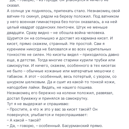
сказал.
А солнце уж поднялось, припекать стало. Незнакомец свой
ватник-то скинул, рядом на березу положил. Под ватником
у него военная гимнастерка без погон оказалась, а на ней
целый квадрат орденских ленточек. Штук не меньше
двадцати. Сразу видно – не обошла война человека.
Щурится он на солнышко и достает из кармана кисет. И
кисет, прямо скажем, странный. Не простой. Сам я
курением никогда не баловался и во всех курительных
тонкостях не силен. Но кисеты видел – приходилось давно
еще, в детстве. Тогда многие старики курили трубки или
самокрутки. И ничего, скажем, особенного в тех кисетах
не было – обычные кожаные или матерчатые мешочки с
табаком. А этот – особенный, весь потертый, с узором, со
шнурком шелковым. Да и сшит из какой-то тонкой кожи,
наподобие лайки. Видать, не нашего пошива.
Незнакомец его бережно на колени положил, развязал,
достал бумажку и принялся за самокрутку.
Тут я не выдержал и спрашиваю:
– Простите, а что ж это у вас за кисет такой? Он
повернулся, улыбается и переспрашивает:
– А какой – такой?
– Да, – говорю, – особенный. Басурманский прямо.