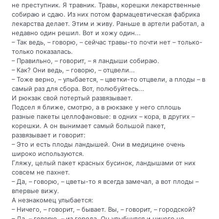
не преступник. Я травник. Травы, корешки лекарственные
собираю и сдаю. Из них потом фармацевтическая фабрика
лекарства делает. Этим и живу. Раньше в артели работал, а
недавно один решил. Вот и хожу один...
– Так ведь, – говорю, – сейчас травы-то почти нет – только-
только показалась.
– Правильно, – говорит, – я ландыши собираю.
– Как? Они ведь, – говорю, – отцвели...
– Тоже верно, – улыбается, – цветки-то отцвели, а плоды – в
самый раз для сбора. Вот, полюбуйтесь...
И рюкзак свой потертый развязывает.
Подсел я ближе, смотрю, а в рюкзаке у него сплошь
разные пакеты целлофановые: в одних – кора, в других –
корешки. А он вынимает самый большой пакет,
развязывает и говорит:
– Это и есть плоды ландышей. Они в медицине очень
широко используются.
Гляжу, целый пакет красных бусинок, ландышами от них
совсем не пахнет.
– Да, – говорю, – цветы-то я всегда замечал, а вот плоды –
впервые вижу.
А незнакомец улыбается:
– Ничего, – говорит, – бывает. Вы, – говорит, – городской?
– Да, – говорю, – из города. Он улыбнулся и ничего не