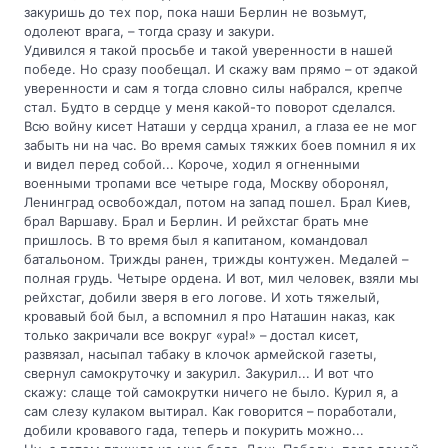
закуришь до тех пор, пока наши Берлин не возьмут,
одолеют врага, – тогда сразу и закури.
Удивился я такой просьбе и такой уверенности в нашей
победе. Но сразу пообещал. И скажу вам прямо – от эдакой
уверенности и сам я тогда словно силы набрался, крепче
стал. Будто в сердце у меня какой-то поворот сделался.
Всю войну кисет Наташи у сердца хранил, а глаза ее не мог
забыть ни на час. Во время самых тяжких боев помнил я их
и видел перед собой... Короче, ходил я огненными
военными тропами все четыре года, Москву оборонял,
Ленинград освобождал, потом на запад пошел. Брал Киев,
брал Варшаву. Брал и Берлин. И рейхстаг брать мне
пришлось. В то время был я капитаном, командовал
батальоном. Трижды ранен, трижды контужен. Медалей –
полная грудь. Четыре ордена. И вот, мил человек, взяли мы
рейхстаг, добили зверя в его логове. И хоть тяжелый,
кровавый бой был, а вспомнил я про Наташин наказ, как
только закричали все вокруг «ура!» – достал кисет,
развязал, насыпал табаку в клочок армейской газеты,
свернул самокруточку и закурил. Закурил... И вот что
скажу: слаще той самокрутки ничего не было. Курил я, а
сам слезу кулаком вытирал. Как говорится – поработали,
добили кровавого гада, теперь и покурить можно...