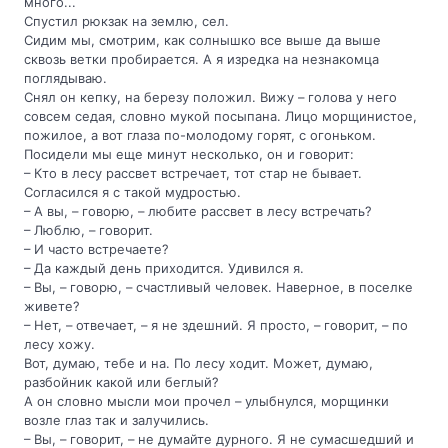
много...
Спустил рюкзак на землю, сел.
Сидим мы, смотрим, как солнышко все выше да выше
сквозь ветки пробирается. А я изредка на незнакомца
поглядываю.
Снял он кепку, на березу положил. Вижу – голова у него
совсем седая, словно мукой посыпана. Лицо морщинистое,
пожилое, а вот глаза по-молодому горят, с огоньком.
Посидели мы еще минут несколько, он и говорит:
– Кто в лесу рассвет встречает, тот стар не бывает.
Согласился я с такой мудростью.
– А вы, – говорю, – любите рассвет в лесу встречать?
– Люблю, – говорит.
– И часто встречаете?
– Да каждый день приходится. Удивился я.
– Вы, – говорю, – счастливый человек. Наверное, в поселке
живете?
– Нет, – отвечает, – я не здешний. Я просто, – говорит, – по
лесу хожу.
Вот, думаю, тебе и на. По лесу ходит. Может, думаю,
разбойник какой или беглый?
А он словно мысли мои прочел – улыбнулся, морщинки
возле глаз так и залучились.
– Вы, – говорит, – не думайте дурного. Я не сумасшедший и