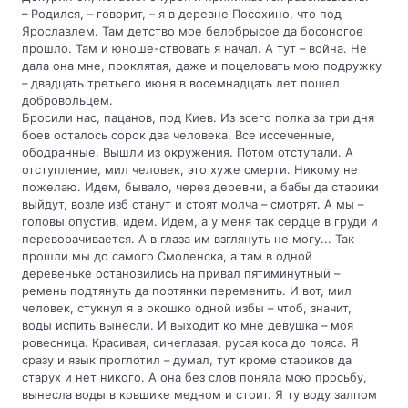
– Родился, – говорит, – я в деревне Посохино, что под
Ярославлем. Там детство мое белобрысое да босоногое
прошло. Там и юноше-ствовать я начал. А тут – война. Не
дала она мне, проклятая, даже и поцеловать мою подружку
– двадцать третьего июня в восемнадцать лет пошел
добровольцем.
Бросили нас, пацанов, под Киев. Из всего полка за три дня
боев осталось сорок два человека. Все иссеченные,
ободранные. Вышли из окружения. Потом отступали. А
отступление, мил человек, это хуже смерти. Никому не
пожелаю. Идем, бывало, через деревни, а бабы да старики
выйдут, возле изб станут и стоят молча – смотрят. А мы –
головы опустив, идем. Идем, а у меня так сердце в груди и
переворачивается. А в глаза им взглянуть не могу... Так
прошли мы до самого Смоленска, а там в одной
деревеньке остановились на привал пятиминутный –
ремень подтянуть да портянки переменить. И вот, мил
человек, стукнул я в окошко одной избы – чтоб, значит,
воды испить вынесли. И выходит ко мне девушка – моя
ровесница. Красивая, синеглазая, русая коса до пояса. Я
сразу и язык проглотил – думал, тут кроме стариков да
старух и нет никого. А она без слов поняла мою просьбу,
вынесла воды в ковшике медном и стоит. Я ту воду залпом