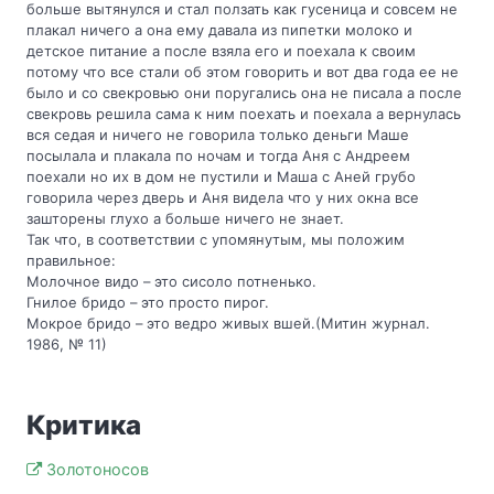
больше вытянулся и стал ползать как гусеница и совсем не
плакал ничего а она ему давала из пипетки молоко и
детское питание а после взяла его и поехала к своим
потому что все стали об этом говорить и вот два года ее не
было и со свекровью они поругались она не писала а после
свекровь решила сама к ним поехать и поехала а вернулась
вся седая и ничего не говорила только деньги Маше
посылала и плакала по ночам и тогда Аня с Андреем
поехали но их в дом не пустили и Маша с Аней грубо
говорила через дверь и Аня видела что у них окна все
зашторены глухо а больше ничего не знает.
Так что, в соответствии с упомянутым, мы положим
правильное:
Молочное видо – это сисоло потненько.
Гнилое бридо – это просто пирог.
Мокрое бридо – это ведро живых вшей.(Митин журнал.
1986, № 11)
Критика
Золотоносов