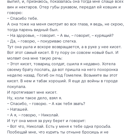
выпил, и, признаюсь, показалась она тогда мне слаще всех
вин и нектаров. Отер губы рукавом, передал ей ковшик и
говорю:
– Спасибо тебе.
А она тоже на меня смотрит во все глаза, я ведь, не скрою,
тогда парень видный был.
– На здоровье, – говорит. – А вы, – говорит, – курящий?
– Да, – говорю, – покуриваю слегка.
Тут она ушла и вскоре возвращается, а в руке у нее кисет.
Вот этот самый кисет. В ту пору он совсем новый был. И
молвит она мне такую речь:
– Этот кисет, товарищ солдат, сшила я недавно. Хотела
своему брату послать, да вот пришла на него похоронка
неделю назад. Погиб он под Гомелем. Возьмите вы этот
кисет. В нем и табак хороший. Я еще до войны в городе
покупала.
И протягивает мне кисет.
Ну, коли такое дело, взял я.
– Спасибо, – говорю. – А как тебя звать?
– Наташей.
– А я, – говорю, – Николай.
И тут она меня за руку берет и говорит:
– Вот что, Николай. Есть у меня к тебе одна просьба.
Пообещай мне, что курить ты отныне бросишь и не