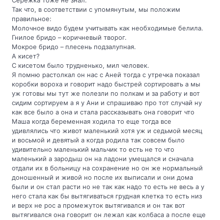
Сережка тоже не знал.
Так что, в соответствии с упомянутым, мы положим
правильное:
Молочное видо будем учитывать как необходимые белила.
Гнилое бридо – коричневый творог.
Мокрое бридо – плесень подзалупная.
А кисет?
С кисетом было трудненько, мил человек.
Я помню растолкал он нас с Аней тогда с утречка показал
коробки вороха и говорит надо быстрей сортировать а мы
уж готовы мы тут же полезли по полкам и за работу и вот
сидим сортируем а я у Ани и спрашиваю про тот случай ну
как все было а она и стала рассказывать она говорит что
Маша когда беременная ходила то еще тогда все
удивлялись что живот маленький хотя уж и седьмой месяц
и восьмой и девятый а когда родила так совсем было
удивительно маленький мальчик то есть не то что
маленький а зародыш он на ладони умещался и сначала
отдали их в больницу на сохранение но он же нормальный
доношенный и живой но после их выписали и они дома
были и он стал расти но не так как надо то есть не весь а у
него стала как бы вытягиваться грудная клетка то есть низ
и верх не рос а промежуток вытягивался и он так вот
вытягивался она говорит он лежал как колбаса а после еще