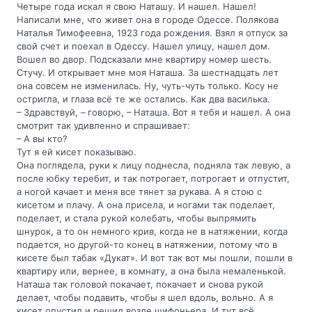
Четыре года искал я свою Наташу. И нашел. Нашел!
Написали мне, что живет она в городе Одессе. Полякова
Наталья Тимофеевна, 1923 года рождения. Взял я отпуск за
свой счет и поехал в Одессу. Нашел улицу, нашел дом.
Вошел во двор. Подсказали мне квартиру номер шесть.
Стучу. И открывает мне моя Наташа. За шестнадцать лет
она совсем не изменилась. Ну, чуть-чуть только. Косу не
остригла, и глаза всё те же остались. Как два василька.
– Здравствуй, – говорю, – Наташа. Вот я тебя и нашел. А она
смотрит так удивленно и спрашивает:
– А вы кто?
Тут я ей кисет показываю.
Она поглядела, руки к лицу поднесла, подняла так левую, а
после юбку теребит, и так потрогает, потрогает и отпустит,
а ногой качает и меня все тянет за рукава. А я стою с
кисетом и плачу. А она присела, и ногами так поделает,
поделает, и стала рукой колебать, чтобы выпрямить
шнурок, а то он немного крив, когда не в натяжении, когда
подается, но другой-то конец в натяжении, потому что в
кисете был табак «Дукат». И вот так вот мы пошли, пошли в
квартиру или, вернее, в комнату, а она была немаленькой.
Наташа так головой покачает, покачает и снова рукой
делает, чтобы подавить, чтобы я шел вдоль, вольно. А я
кисет опустил и решил возле шифоньера. И тут всё