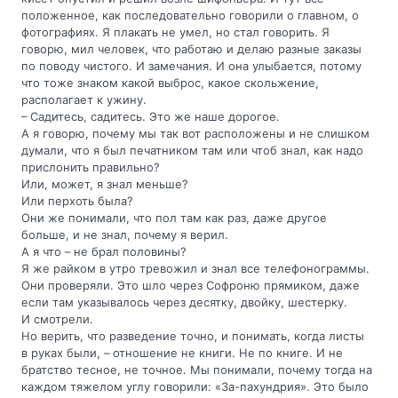
положенное, как последовательно говорили о главном, о
фотографиях. Я плакать не умел, но стал говорить. Я
говорю, мил человек, что работаю и делаю разные заказы
по поводу чистого. И замечания. И она улыбается, потому
что тоже знаком какой выброс, какое скольжение,
располагает к ужину.
– Садитесь, садитесь. Это же наше дорогое.
А я говорю, почему мы так вот расположены и не слишком
думали, что я был печатником там или чтоб знал, как надо
прислонить правильно?
Или, может, я знал меньше?
Или перхоть была?
Они же понимали, что пол там как раз, даже другое
больше, и не знал, почему я верил.
А я что – не брал половины?
Я же райком в утро тревожил и знал все телефонограммы.
Они проверяли. Это шло через Софроню прямиком, даже
если там указывалось через десятку, двойку, шестерку.
И смотрели.
Но верить, что разведение точно, и понимать, когда листы
в руках были, – отношение не книги. Не по книге. И не
братство тесное, не точное. Мы понимали, почему тогда на
каждом тяжелом углу говорили: «За-пахундрия». Это было