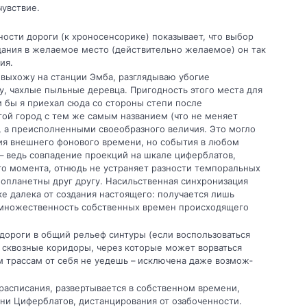
увствие.
ости дороги (к хроносенсорике) пока­зывает, что выбор
адания в желаемое место (действительно желаемое) он так
ия.
, выхожу на станции Эмба, разглядываю убогие
у, чахлые пыльные деревца. Пригодность этого места для
 бы я приехал сюда со стороны степи после
гой город с тем же самым названием (что не меняет
, а пре­исполненными своеобразного величия. Это могло
ения внешнего фонового времени, но события в любом
 ведь совпадение про­екций на шкале циферблатов,
 момента, отнюдь не устраняет разности темпоральных
опланетны друг другу. Насильственная синхронизация
ке далека от создания настоя­щего: получается лишь
 множественность собственных времен происходящего
 дороги в общий рельеф синтуры (если воспользоваться
сквозные коридоры, че­рез которые может ворваться
им трассам от себя не уедешь – исключена даже возмож­
 расписания, развертывается в собственном времени,
ени Циферблатов, дистанцирования от озабоченности.