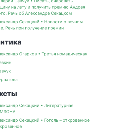
алерий Савчук • Писать, очаровать
щину на лету и получить премию Андрея
ого. Речь об Александре Секацком
лександр Секацкий • Новости о вечном
е. Речь при получение премии
итика
лександр Огарков • Третья номадическая
евкин
авчук
урчатова
ксты
лександр Секацкий • Литературная
ОМЗОНА
лександр Секацкий • Гоголь – откровенное
окровенное