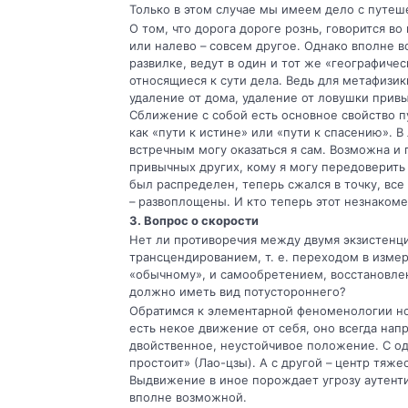
Только в этом случае мы имеем дело с путеш
О том, что дорога дороге рознь, говорится во
или налево – совсем дру­гое. Однако вполне 
развил­ке, ведут в один и тот же «географиче
относящиеся к сути дела. Ведь для метафизик
удаление от дома, удаление от ловушки привы
Сближение с собой есть основное свойство п
как «пути к истине» или «пути к спасению».
встречным могу оказаться я сам. Возможна и п
привычных дру­гих, кому я могу передоверить 
был распределен, теперь сжался в точку, все
– развоплощены. И кто те­перь этот незнаком
3. Вопрос о скорости
Нет ли противоречия между двумя экзис­тенц
трансцендированием, т. е. переходом в изме
«обычному», и самообретением, вос­становл
должно иметь вид потустороннего?
Обратимся к элементарной феноменоло­гии но
есть некое движение от себя, оно всегда нап
двойст­венное, неустойчивое положение. С од
простоит» (Лао-цзы). А с другой – центр тяж
Выдвижение в иное порождает угрозу аутенти
вполне возможной.