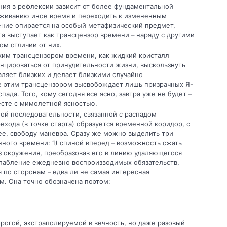
ия в рефлексии зависит от более фунда­ментальной
оживанию иное время и пе­реходить к измененным
ение опирается на особый метафизический предмет,
 вы­ступает как трансцензор времени – наряду с другими
ом отличии от них.
ким трансцензором времени, как жидкий кристалл
анцироваться от принудительно­сти жизни, выскользнуть
аляет близких и делает близкими случайно
е этим транс­цензором высвобождает лишь призрачных Я-
ада. Того, кому сегодня все ясно, зав­тра уже не будет –
есте с мимолетной ясностью.
ой последовательности, связанной с распадом
хода (в точке старта) об­разуется временной коридор, с
е, сво­боду маневра. Сразу же можно выделить три
ного времени: 1) спиной вперед – возможность сжать
з окружения, преоб­разовав его в линию удаляющегося
ослабление ежедневно воспроизводимых обязательств,
я по сторонам – едва ли не самая ин­тересная
. Она точно обозначена по­этом:
орогой, экстраполируемой в вечность, но даже разовый