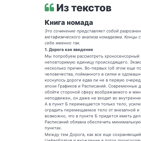
Из текстов
Книга номада
Это сочинение представляет собой раз­розне
метафизического анализа номадизма. Концы с 
себе именно так.
1. Дорога как введение
Мы попробуем рассмотреть хроносенсорный а
неповторимую единицу проис­ходящего. Экзи
несколько причин. Во-первых (об этом еще по
человече­ства, пойманного в силки и одомаш
коснулось дороги едва ли не в первую очеред
эпохи Графиков и Расписа­ний. Современные д
обойти стороной сферу воображаемого и мин
неподвижен, он даже не входит во внутреннее
А в пункт Б переме­щается только тело, усил
оградить перемещаемое тело от внезапной и 
возможно, что в пункте Б придется иметь де­
Расписаний обязана обеспечить ми­нимальну
пунктах.
Между тем Дорога, как все еще сохраняю­щий
Циферблатов и вхождение в по­ток происходя