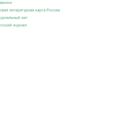
авилон
овая литературная карта России
урнальный зал
усский журнал