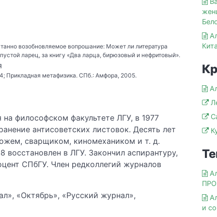
В
жен
Бел
А
Кита
танно возобновляемое вопрошание: Может ли литература
в пустой ларец, за книгу «Два ларца, бирюзовый и нефритовый».
я
Кр
4; Прикладная метафизика. СПб.: Амфора, 2005.
А
Л
С
я на философском факультете ЛГУ, в 1977
ранение антисоветских листовок. Десять лет
К
ожем, сварщиком, киномехаником и т. д.
Те
88 восстановлен в ЛГУ. Закончил аспирантуру,
оцент СПбГУ. Член редколлегий журналов
А
ПР
л», «Октябрь», «Русский журнал»,
А
и с