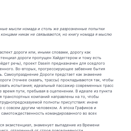
нные мысли номада и столь же разроз­ненные попытки
концами никак не свя­зываются, но книгу номада я мыслю
спект дороги или, иными словами, дорогу как
стенциал дороги пропущен Хайдеггером и тому есть
йдет речь), проект Dasein предназначен для оседлого
ненного. Во-вторых, прогрессирующее забвение бы­тия
ь. Самоупразднение Дороги предста­ет как знамение
ороги (точнее сказать, трассы) прокладываются так, чтобы
овать испытания; идеальный пассажир современ­ных трасс
 время пути, пребывая в оцепене­нии. В идеале из пункта
ия транспортных компаний направлены на то, чтобы
труднопредсказуемой полноты присутствия: иначе
ло с совсем другим человеком. А эпоха Графиков и
ю самотождественность
команди­рованного
во всех
ся экзистенциал, знаменует выпадение из Времени
щего, отдаленный от строя повседневности.