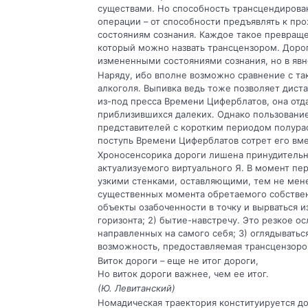
существами. Но способность трансцендирован
операции – от способности предъявлять к пр
состояниям созна­ния. Каждое такое превращ
который можно назвать трансцензором. Дорога
измененными состояниями созна­ния, но в явн
Наряду, ибо вполне возможно сравнение с та
алкоголя. Выпивка ведь тоже поз­воляет дист
из-под пресса Вре­мени Циферблатов, она отд
приблизившихся далеких. Однако пользовани
представителей с коротким периодом по­лурасп
поступь Времени Ци­ферблатов сотрет его вм
Хроносенсорика дороги лишена прину­дительн
актуализуемого виртуального Я. В момент пере
узкими стенками, оставляющими, тем не мене
существенных момента обретаемого собствен
объекты озабоченности в точку и вырваться и
горизонта; 2) бытие-навстречу. Это резкое 
направленных на самого себя; 3) огляды­ватьс
возможность, предоставляемая трансцензором
Виток дороги – еще не итог дороги,
Но виток дороги важнее, чем ее итог.
(Ю. Левитанский)
Номадическая траектория конституирует­ся д