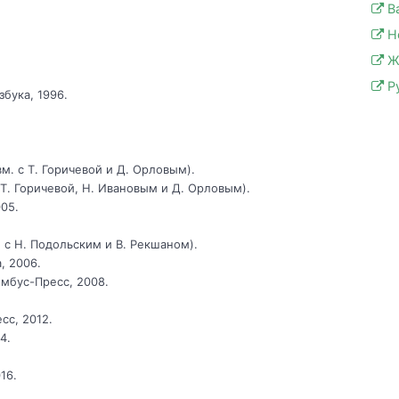
В
Н
Ж
Р
бука, 1996.
вм. с Т. Горичевой и Д. Орловым).
 Т. Горичевой, Н. Ивановым и Д. Орловым).
05.
 с Н. Подольским и В. Рекшаном).
, 2006.
имбус-Пресс, 2008.
сс, 2012.
4.
16.