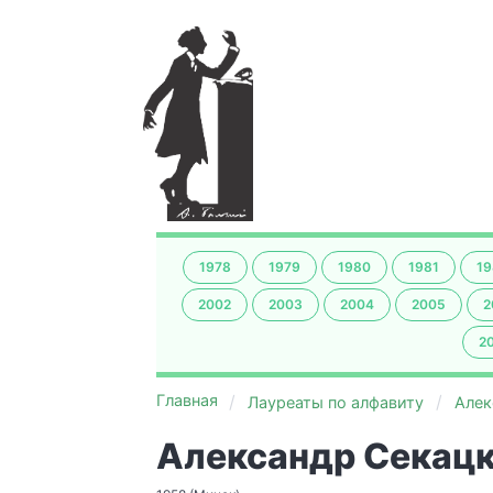
1978
1979
1980
1981
19
2002
2003
2004
2005
2
2
Главная
Лауреаты по алфавиту
Алек
Александр Секац