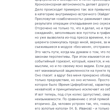
Хроносенсорная автоном­ность делает дорогу
Дело происходит примерно так: все при­вычн
в категорию внутримирно-встречного (Хайдег
Пресловутая «оза­боченность» разжимает свои
ре­зультате операции откладывания оно скуко
Отсрочено не только то, что я делал, но и п
ожиданий», заполнявших все пустоты в графи
но уже вызволила из-под пресса времени, я ос
шеренга сомкнулась предо мной, вер­нее, за 
съежившиеся в модусе «без меня», отстраненн
Это часть пути, когда мы думаем о том, что 
законам перспективы. При этом изымается из
событийный гори­зонт, который, кажется, и не
мыс­лим, но и по-своему ясно видим. Если дор
нет маниакальной зацикленности на пункте 
Оно гласит: а вдруг без меня прекрасно обойду
только предчувствие, но оно истинно. Просто
которое было (Время Циферблатов), характе
нехваткой) и принципиально исклю­чает из с
И вот теперь, под стук колес (допустим), с
неизымаемости. По сравнению с этой прямой
вторично. Да, человек устроен так, что, «на
его зо­лотые купола» (Н. Б. Иванов) – и толь