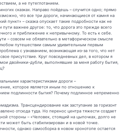
ествием, а не путеглотанием.
 многих сказках. Направо пойдешь – случится одно; прямо
возможно, что все три дороги, начинающиеся от камня на
ский пункт» – сказка опускает такие подробности как не
и пути важнее другое: то, что дорога это прежде всего
чного и приближение к не­привычному. То есть к себе.
ути – совсем не обязательно в метафорическом смысле
 В любом путешествии самым удивительным первым
роблема с узнаванием, возни­кающая из-за того, что нет
свое присут­ствие. Круг повседневных дел, в котором я
 мои двойники-дубли, выполнявшие за меня работу бытия,
ец?
иальными характеристиками дороги –
­рение, которое является иным по отношению к
ением подлинности бытия? Почему подлинное непременно
мадизма. Трансцендирование как заступание за горизонт
равлено отсюда туда. Но перенос центра тяжести создает
ной стороны – «Человек, стоящий на цыпочках, долго не
ести может быть стабилизирован и в новой точке.
чности, однако само­сборка в новом хронотопе остается