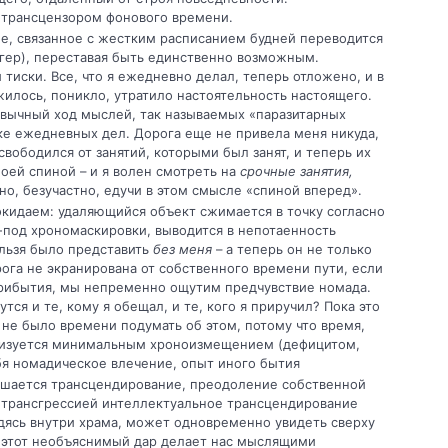
 трансцензором фоново­го времени.
ое, связанное с жестким расписанием будней переводится
гер), переставая быть единственно возможным.
 тиски. Все, что я ежедневно делал, теперь отложено, и в
жилось, поникло, утратило настоятельность настоящего.
ривычный ход мыслей, так называ­емых «паразитарных
ке ежедневных дел. Дорога еще не привела меня никуда,
вобо­дился от занятий, которыми был занят, и те­перь их
моей спиной – и я волен смотреть на
срочные занятия,
о, безучастно, едучи в этом смысле «спиной вперед».
покидаем: удаляющийся объект сжима­ется в точку согласно
-под хрономаскировки, выводится в непотаенность
льзя было пред­ставить
без меня
– а теперь он не только
ога не экранирована от собственного времени пу­ти, если
прибытия, мы непременно ощутим предчувствие номада.
тся и те, кому я обе­щал, и те, кого я приручил? Пока это
 не было времени подумать об этом, потому что время,
­ризуется минимальным хроноизмещением (де­фицитом,
ебя номадическое влечение, опыт иного бытия
вершается трансцендирование, преодоление собственной
 трансгрессией интеллектуаль­ное трансцендирование
ходясь внутри храма, может одновременно увидеть сверху
ко этот необъяснимый дар делает нас мыслящи­ми