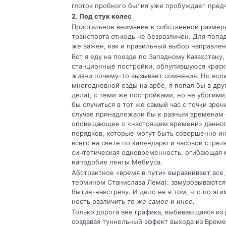
глоток пробного бытия уже пробуждает предч
2. Под стук колес
Пристальное внимание к собственной раз­мерн
транспорта отнюдь не без­различен. Для поп
же важен, как и правильный выбор направлен
Вот я еду на поезде по Западному Казах­стану
станционные постройки, облу­пившуюся краск
жизни почему-то вызывает сомнения. Но если
многодневной езды на арбе, я попал бы в дру
дела), с теми же постройками, но не убогими
бы случиться в тот же самый час с точ­ки зр
случае принадлежали бы к разным временам –
оповещающее о «настоящем времени» данного
порядков, которые могут быть совершенно ин
всего на свете по календарю и часовой стрел
синтетическая одно­временность, огибающая
наподо­бие ленты Мебиуса.
Абстрактное «время в пути» выравнивает все
термином Станислава Лема): замуровываются 
бытие-навстречу. И дело не в том, что по эт
ность различить
то же самое
и
иное.
Только дорога вне графика, выбивающая­ся из
создавая туннельный эф­фект выхода из Врем