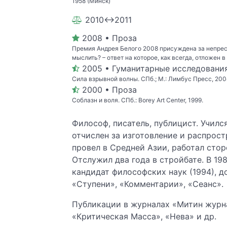
1958 (Минск)
2010↔2011
2008 • Проза
Премия Андрея Белого 2008 присуждена за непрес
мыслить? – ответ на которое, как всегда, отложен 
2005 • Гуманитарные исследовани
Сила взрывной волны. СПб.; М.: Лимбус Пресс, 200
2000 • Проза
Соблазн и воля. СПб.: Borey Art Center, 1999.
Философ, писатель, публицист. Училс
отчислен за изготовление и распрост
провел в Средней Азии, работал стор
Отслужил два года в стройбате. В 19
кандидат философских наук (1994), д
«Ступени», «Комментарии», «Сеанс».
Публикации в журналах «Митин журна
«Критическая Масса», «Нева» и др.