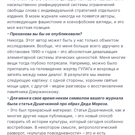
насильственно унифицируемой системы ограничений
свободы слова с индивидуальной стратегией отдельного
издания. В моем журнале никогда не появятся авторы,
исповедующие фашистские и ксенофобские взгляды, и это
моя жесткая позиция.
– Проханова вы бы не опубликовали?
Никогда. Этот автор может быть у нас только объектом
исследования. Вообще, что меня больше всего удручало в
обстановке 1990-х годов – это абсолютная девальвация
элементарной системы этических ценностей. Меня многие
вещи тогда глубоко потрясали. Например, можно было
пригласить на телевидение жертву ГУЛАГа и вохровца и
затеять между ними диалог. В результате мы имеем
следующую картину: с одной стороны, хороним святые
мощи царя, с другой – ведем разговоры о восстановлении
памятника Дзержинскому.
– Для меня в свое время неким символом вашего журнала
была статья Душечкиной про образ Деда Мороза.
– Это был прекрасный материал. Статья Душечкиной, как и
многие другие наши публикации, – это новый способ
говорить об истории культуры, который сегодня особенно
востребован. В некотором смысле, антропологический
разворот, «культура повседневности» – это и есть