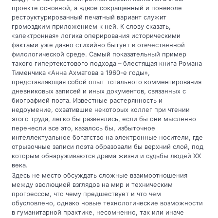
проекте основной, а вдвое сокращенный и поневоле
реструктурированный печатный вариант служит
громоздким приложением к ней. К слову сказать,
«электронная» логика оперирования историческими
фактами уже давно стихийно бытует в отечественной
филологической среде. Самый показательный пример
такого гипертекстового подхода – блестящая книга Романа
Тименчика «Анна Ахматова в 1960-е годы»,
представляющая собой опыт тотального комментирования
дневниковых записей и иных документов, связанных с
биографией поэта. Известные растерянность и
недоумение, охватившие некоторых коллег при чтении
этого труда, легко бы развеялись, если бы они мысленно
перенесли все это, казалось бы, избыточное
интеллектуальное богатство на электронные носители, где
отрывочные записи поэта образовали бы верхний слой, под
которым обнаруживаются драма жизни и судьбы людей XX
века.
Здесь не место обсуждать сложные взаимоотношения
между эволюцией взглядов на мир и техническим
прогрессом, что чему предшествует и что чем
обусловлено, однако новые технологические возможности
в гуманитарной практике, несомненно, так или иначе