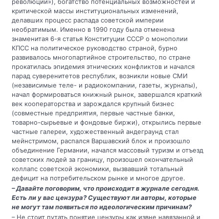
революции»), богатство потенциальных возможностей и
критической массы институциональных изменений,
делавших процесс распада советской империи
необратимым. Именно в 1990 году была отменена
знаменитая 6-я статья Конституции СССР о монополии
КПСС на политическое руководство страной, бурно
развивалось многопартийное строительство, по стране
прокатилась эпидемия этнических конфликтов и начался
парад суверенитетов республик, возникли новые СМИ
(независимые теле- и радиокомпании, газеты, журналы),
начал формироваться книжный рынок, завершался краткий
век кооператорства и зарождался крупный бизнес
(совместные предприятия, первые частные банки,
товарно-сырьевые и фондовые биржи), открылись первые
частные галереи, художественный андеграунд стал
мейнстримом, распался Варшавский блок и произошло
объединение Германии, начался массовый туризм и отъезд
советских людей за границу, произошел окончательный
коллапс советской экономики, вызвавший тотальный
дефицит на потребительском рынке и многое другое.
– Давайте поговорим, что происходит в журнале сегодня.
Есть ли у вас цензура? Существуют ли авторы, которые
не могут там появиться по идеологическим причинам?
– Не стоит путать понятие цензуры как извне навязанной и