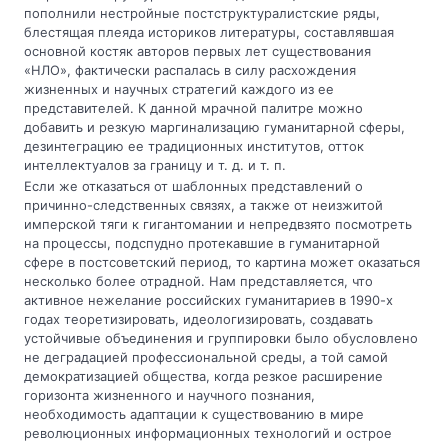
пополнили нестройные постструктуралистские ряды,
блестящая плеяда историков литературы, составлявшая
основной костяк авторов первых лет существования
«НЛО», фактически распалась в силу расхождения
жизненных и научных стратегий каждого из ее
представителей. К данной мрачной палитре можно
добавить и резкую маргинализацию гуманитарной сферы,
дезинтеграцию ее традиционных институтов, отток
интеллектуалов за границу и т. д. и т. п.
Если же отказаться от шаблонных представлений о
причинно-следственных связях, а также от неизжитой
имперской тяги к гигантомании и непредвзято посмотреть
на процессы, подспудно протекавшие в гуманитарной
сфере в постсоветский период, то картина может оказаться
несколько более отрадной. Нам представляется, что
активное нежелание российских гуманитариев в 1990-х
годах теоретизировать, идеологизировать, создавать
устойчивые объединения и группировки было обусловлено
не деградацией профессиональной среды, а той самой
демократизацией общества, когда резкое расширение
горизонта жизненного и научного познания,
необходимость адаптации к существованию в мире
революционных информационных технологий и острое