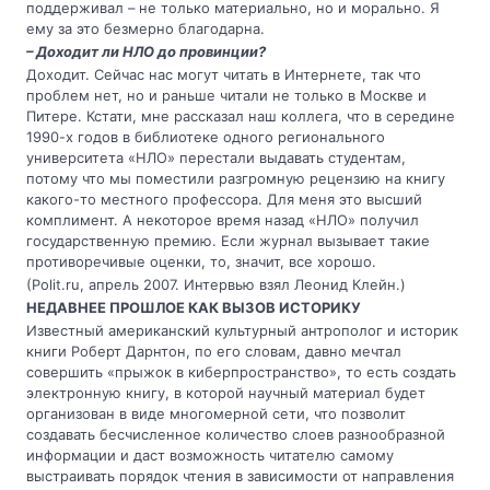
поддерживал – не только материально, но и морально. Я
ему за это безмерно благодарна.
– Доходит ли НЛО до провинции?
Доходит. Сейчас нас могут читать в Интернете, так что
проблем нет, но и раньше читали не только в Москве и
Питере. Кстати, мне рассказал наш коллега, что в середине
1990-х годов в библиотеке одного регионального
университета «НЛО» перестали выдавать студентам,
потому что мы поместили разгромную рецензию на книгу
какого-то местного профессора. Для меня это высший
комплимент. А некоторое время назад «НЛО» получил
государственную премию. Если журнал вызывает такие
противоречивые оценки, то, значит, все хорошо.
(Polit.ru, апрель 2007. Интервью взял Леонид Клейн.)
НЕДАВНЕЕ ПРОШЛОЕ КАК ВЫЗОВ ИСТОРИКУ
Известный американский культурный антрополог и историк
книги Роберт Дарнтон, по его словам, давно мечтал
совершить «прыжок в киберпространство», то есть создать
электронную книгу, в которой научный материал будет
организован в виде многомерной сети, что позволит
создавать бесчисленное количество слоев разнообразной
информации и даст возможность читателю самому
выстраивать порядок чтения в зависимости от направления