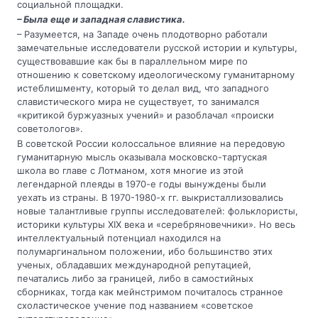
социальной площадки.
– Была еще и западная славистика.
– Разумеется, на Западе очень плодотворно работали
замечательные исследователи русской истории и культуры,
существовавшие как бы в параллельном мире по
отношению к советскому идеологическому гуманитарному
истеблишменту, который то делал вид, что западного
славистического мира не существует, то занимался
«критикой буржуазных учений» и разоблачал «происки
советологов».
В советской России колоссальное влияние на передовую
гуманитарную мысль оказывала московско-тартуская
школа во главе с Лотманом, хотя многие из этой
легендарной плеяды в 1970-е годы вынуждены были
уехать из страны. В 1970-1980-х гг. выкристаллизовались
новые талантливые группы исследователей: фольклористы,
историки культуры XIX века и «серебряновечники». Но весь
интеллектуальный потенциал находился на
полумаргинальном положении, ибо большинство этих
ученых, обладавших международной репутацией,
печатались либо за границей, либо в самостийных
сборниках, тогда как мейнстримом почиталось странное
схоластическое учение под названием «советское