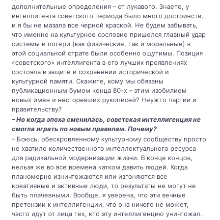
дополнительные определения – от лукавого. Знаете, у
интеллигента советского периода было много достоинств,
и я бы не мазала все черной краской. Не будем забывать,
что именно на культурное сословие пришелся главный удар
системы и потери (как физические, так и моральные) в
этой социальной страте были особенно ощутимы. Позиция
«советского» интеллигента в его лучших проявлениях
состояла в защите и сохранении исторической и
культурной памяти. Скажите, кому мы обязаны
публикационным бумом конца 80-х – этим изобилием
новых имен и несгоревших рукописей? Неужто партии и
правительству?
– Но когда эпоха сменилась, советская интеллигенция не
смогла играть по новым правилам. Почему?
– Боюсь, обескровленному культурному сообществу просто
не хватило количественного интеллектуального ресурса
для радикальной модернизации жизни. В конце концов,
нельзя же во все времена катком давить людей. Когда
планомерно изничтожаются или изгоняются все
креативные и активные люди, то результаты не могут не
быть плачевными. Вообще, я уверена, что эти вечные
претензии к интеллигенции, что она ничего не может,
часто идут от лица тех, кто эту интеллигенцию уничтожал.