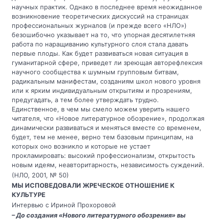
научных практик. Однако в последнее время неожиданное
возникновение теоретических дискуссий на страницах
профессиональных журналов (и прежде всего «НЛО»)
безошибочно указывает на то, что упорная десятилетняя
работа по наращиванию культурного слоя стала давать
первые плоды. Как будет развиваться новая ситуация в
гуманитарной сфере, приведет ли зреющая авторефлексия
научного сообщества к шумным групповым битвам,
радикальным манифестам, созданиям школ нового уровня
или к ярким индивидуальным открытиям и прозрениям,
предугадать, а тем более утверждать трудно.
Единственное, в чем мы смело можем уверить нашего
читателя, что «Новое литературное обозрение», продолжая
динамически развиваться и меняться вместе со временем,
будет, тем не менее, верно тем базовым принципам, на
которых оно возникло и которые не устает
прокламировать: высокий профессионализм, открытость
новым идеям, неавторитарность, независимость суждений.
(НЛО, 2001, № 50)
МЫ ИСПОВЕДОВАЛИ ЖРЕЧЕСКОЕ ОТНОШЕНИЕ К
КУЛЬТУРЕ
Интервью с Ириной Прохоровой
– До создания «Нового литературного обозрения» вы