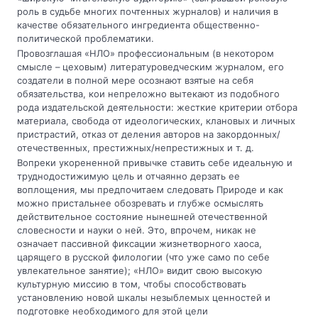
роль в судьбе многих почтенных журналов) и наличия в
качестве обязательного ингредиента общественно-
политической проблематики.
Провозглашая «НЛО» профессиональным (в некотором
смысле – цеховым) литературоведческим журналом, его
создатели в полной мере осознают взятые на себя
обязательства, кои непреложно вытекают из подобного
рода издательской деятельности: жесткие критерии отбора
материала, свобода от идеологических, клановых и личных
пристрастий, отказ от деления авторов на закордонных/
отечественных, престижных/непрестижных и т. д.
Вопреки укорененной привычке ставить себе идеальную и
труднодостижимую цель и отчаянно дерзать ее
воплощения, мы предпочитаем следовать Природе и как
можно пристальнее обозревать и глубже осмыслять
действительное состояние нынешней отечественной
словесности и науки о ней. Это, впрочем, никак не
означает пассивной фиксации жизнетворного хаоса,
царящего в русской филологии (что уже само по себе
увлекательное занятие); «НЛО» видит свою высокую
культурную миссию в том, чтобы способствовать
установлению новой шкалы незыблемых ценностей и
подготовке необходимого для этой цели