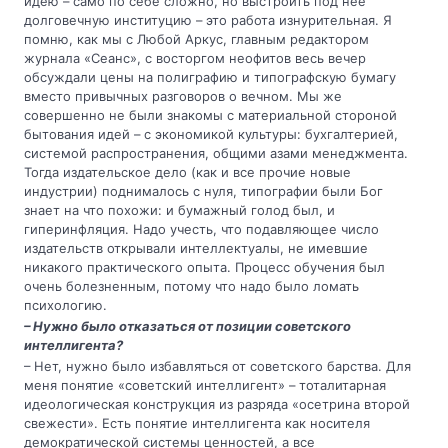
идею – само по себе сложно, но выстроить под нее
долговечную институцию – это работа изнурительная. Я
помню, как мы с Любой Аркус, главным редактором
журнала «Сеанс», с восторгом неофитов весь вечер
обсуждали цены на полиграфию и типографскую бумагу
вместо привычных разговоров о вечном. Мы же
совершенно не были знакомы с материальной стороной
бытования идей – с экономикой культуры: бухгалтерией,
системой распространения, общими азами менеджмента.
Тогда издательское дело (как и все прочие новые
индустрии) поднималось с нуля, типографии были Бог
знает на что похожи: и бумажный голод был, и
гиперинфляция. Надо учесть, что подавляющее число
издательств открывали интеллектуалы, не имевшие
никакого практического опыта. Процесс обучения был
очень болезненным, потому что надо было ломать
психологию.
– Нужно было отказаться от позиции советского
интеллигента?
– Нет, нужно было избавляться от советского барства. Для
меня понятие «советский интеллигент» – тоталитарная
идеологическая конструкция из разряда «осетрина второй
свежести». Есть понятие интеллигента как носителя
демократической системы ценностей, а все