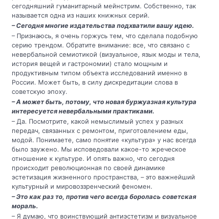
сегодняшний гуманитарный мейнстрим. Собственно, так
называется одна из наших книжных серий.
– Сегодня многие издательства подхватили вашу идею.
– Признаюсь, я очень горжусь тем, что сделала подобную
серию трендом. Обратите внимание: все, что связано с
невербальной семиотикой (визуальное, язык моды и тела,
история вещей и гастрономии) стало мощным и
продуктивным типом объекта исследований именно в
России. Может быть, в силу дискредитации слова в
советскую эпоху.
– А может быть, потому, что новая буржуазная культура
интересуется невербальными практиками.
– Да. Посмотрите, какой немыслимый успех у разных
передач, связанных с ремонтом, приготовлением еды,
модой. Понимаете, само понятие «культура» у нас всегда
было заужено. Мы исповедовали какое-то жреческое
отношение к культуре. И опять важно, что сегодня
происходит революционная по своей динамике
эстетизация жизненного пространства, – это важнейший
культурный и мировоззренческий феномен.
– Это как раз то, против чего всегда боролась советская
мораль.
– Я думаю, что воинствующий антиэстетизм и визуальное