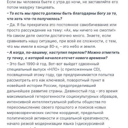
Если вы человека бьете с утра до ночи, не заставляйте его
потом мазурку танцевать.
– То есть мы просто должны быть благодарны Богу за то,
что хоть что-то получилось?
– Да. Я бы прекратила это постоянное самобичевание или
просто рассуждение на тему: «Ах, мы ничего не смогли!»
На самом деле смогли достаточно много. Знаете, если
сравнивать нашу ситуацию, при всей ее сложности, с тем,
что мы имели в конце 80-х, – это небо и земля.
– А когда, по-вашему, наступил перелом? Можно отметить
ту точку, с которой начался отсчет нового времени?
– Это был 1990-й год. Вот-вот выйдет сдвоенный
специальный выпуск «НЛО» (с приложенным CD),
посвященный этому году, где предпринимается попытка
рассмотреть его как ключевой, поворотный пункт в
новейшей истории России, предопределивший
дальнейшее развитие страны. Девяностый год – это время
максимальной гетерогенности социокультурных образцов,
интенсивной интеллектуальной работы общества по
переосмыслению своего прошлого и поисков новых
мировоззренческих систем координат, предельной
политической активности и социальной креативности,
начало резкой модернизации языка («дискурсивной