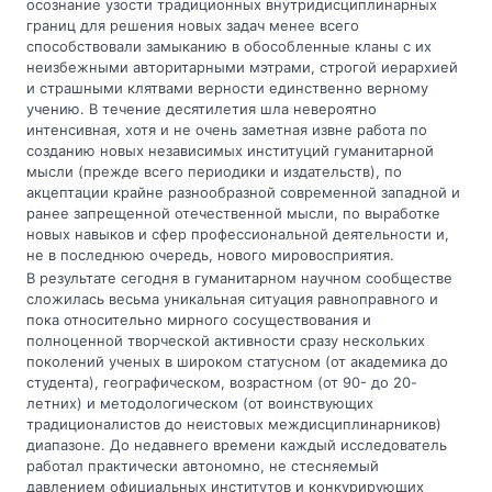
осознание узости традиционных внутридисциплинарных
границ для решения новых задач менее всего
способствовали замыканию в обособленные кланы с их
неизбежными авторитарными мэтрами, строгой иерархией
и страшными клятвами верности единственно верному
учению. В течение десятилетия шла невероятно
интенсивная, хотя и не очень заметная извне работа по
созданию новых независимых институций гуманитарной
мысли (прежде всего периодики и издательств), по
акцептации крайне разнообразной современной западной и
ранее запрещенной отечественной мысли, по выработке
новых навыков и сфер профессиональной деятельности и,
не в последнюю очередь, нового мировосприятия.
В результате сегодня в гуманитарном научном сообществе
сложилась весьма уникальная ситуация равноправного и
пока относительно мирного сосуществования и
полноценной творческой активности сразу нескольких
поколений ученых в широком статусном (от академика до
студента), географическом, возрастном (от 90- до 20-
летних) и методологическом (от воинствующих
традиционалистов до неистовых междисциплинарников)
диапазоне. До недавнего времени каждый исследователь
работал практически автономно, не стесняемый
давлением официальных институтов и конкурирующих