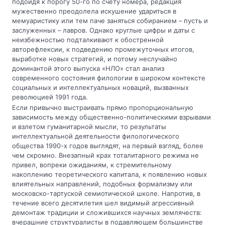
подойдя к порогу 50-го по счету номера, редакция
мужественно преодолела искушение удариться в
мемуаристику или тем паче заняться собиранием – пусть и
заслуженных – лавров. Однако круглые цифры и даты с
неизбежностью подталкивают к обостренной
авторефлексии, к подведению промежуточных итогов,
выработке новых стратегий, и потому неслучайно
доминантой этого выпуска «НЛО» стал анализ
современного состояния филологии в широком контексте
социальных и интеллектуальных новаций, вызванных
революцией 1991 года.
Если привычно выстраивать прямо пропорциональную
зависимость между общественно-политическими взрывами
и взлетом гуманитарной мысли, то результаты
интеллектуальной деятельности филологического
общества 1990-х годов выглядят, на первый взгляд, более
чем скромно. Внезапный крах тоталитарного режима не
привел, вопреки ожиданиям, к стремительному
накоплению теоретического капитала, к появлению новых
влиятельных направлений, подобных формализму или
московско-тартуской семиотической школе. Напротив, в
течение всего десятилетия шел видимый агрессивный
демонтаж традиции и сложившихся научных землячеств:
вчерашние структуралисты в подавляющем большинстве