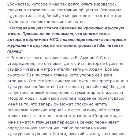
убожество, которое у нас так долго культивировалось,
плачевно отразились на состоянии общества. Вспомните
суд над стилягами, борьбу с мещанством – за этим стоит
глубинное человеконенавистничество.
– Сегодня как раз ставка сделана на красивую и уютную
жизнь. Правильно ли я понимаю, что многие темы,
которые поднимает НЛО, плавно перетекают в глянцевые
журналы – в другом, естественно, формате? Вы читаете
глянец?
– Помните, с чего началась слава Б. Акунина? С его
утверждения, что он пишет детективы, которые будет не
стыдно читать в метро интеллигентным людям. Все мы
смотрим ТВ и листаем глянец, хотя упорно сей факт
отрицаем. Это стойкое лицемерие очень распространено в
культурном сообществе (и не только российском). Когда я
выпустила первый номер нового гуманитарного журнала
«Теория моды», один мой коллега искренне поблагодарил
меня за то, что теперь он может спокойно читать
глянцевые мужские журналы у всех на виду, ибо всегда
может сказать, что он готовит статью для «Теории моды».
Мне кажется, глянцевая периодика сейчас переживает
определенную эволюцию, тайно посягая на ниши
культурных журналов. Кстати, русский глянец, как правило,