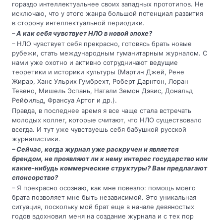
гораздо интеллектуальнее своих западных прототипов. Не
исключаю, что у этого жанра большой потенциал развития
в сторону интеллектуальной периодики.
–
А как себя чувствует НЛО в новой эпохе?
– НЛО чувствует себя прекрасно, готовясь брать новые
рубежи, стать международным гуманитарным журналом. С
нами уже охотно и активно сотрудничают ведущие
теоретики и историки культуры (Мартин Джей, Рене
Жирар, Ханс Ульрих Гумбрехт, Роберт Дарнтон, Лоран
Тевено, Мишель Эспань, Натали Земон Дэвис, Дональд
Рейфильд, Франсуа Артог и др.).
Правда, в последнее время я все чаще стала встречать
молодых коллег, которые считают, что НЛО существовало
всегда. И тут уже чувствуешь себя бабушкой русской
журналистики.
– Сейчас, когда журнал уже раскручен и является
брендом, не проявляют ли к нему интерес государство или
какие-нибудь коммерческие структуры? Вам предлагают
спонсорство?
– Я прекрасно осознаю, как мне повезло: помощь моего
брата позволяет мне быть независимой. Это уникальная
ситуация, поскольку мой брат еще в начале девяностых
годов вдохновил меня на создание журнала и с тех пор