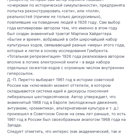
«очерками по исторической симультанности», предпринята
попытка реконструировать «сети», или «поля»,
реальностей (причем не только дискурсивных),
повлиявшие на поведение людей в 1926 году. Сам выбор
года мотивирован автором тем, что именно в этом году
был создан знаменитый трактат Мартина Хайдеггера
«Бытие и время», вобравший в себя широчайший набор
культурных кодов, связывающий разные «миры» этого года,
которые и легли в основу исследования Гумбрехта.
«Тотальная репрезентация» 1926 года реализована автором
вполне в логике электронной книги – в виде набора
отдельных сюжетов-кодов с огромным числом внутренних
гиперссылок.
Д.-П. Пиретто выбирает 1961 год в истории советской
России как «ключевой» момент оттепели, в котором
складываются система идей и дискурсы поколения
либеральных шестидесятников. Автор утверждает, что
знаменитый 1968 год в Европе (молодежные движения,
энтузиазм, «романтика», альтернативная культура и т. д.)
произошел в Советском Союзе на семь лет раньше, то есть
1961 год в России был своеобразным аналогом 1968 года на
Западе.
Следует отметить, что интерес (как академический, так и