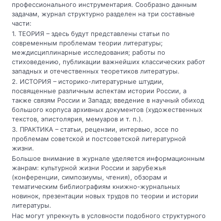
профессионального инструментария. Сообразно данным
задачам, журнал структурно разделен на три составные
части:
1. ТЕОРИЯ – здесь будут представлены статьи по
современным проблемам теории литературы;
междисциплинарные исследования; работы по
стиховедению, публикации важнейших классических работ
западных и отечественных теоретиков литературы.
2. ИСТОРИЯ – историко-литературные штудии,
посвященные различным аспектам истории России, а
также связям России и Запада; введение в научный обиход
большого корпуса архивных документов (художественных
текстов, эпистолярия, мемуаров и т. п.).
3. ПРАКТИКА – статьи, рецензии, интервью, эссе по
проблемам советской и постсоветской литературной
жизни.
Большое внимание в журнале уделяется информационным
жанрам: культурной жизни России и зарубежья
(конференции, симпозиумы, чтения), обзорам и
тематическим библиографиям книжно-журнальных
новинок, презентации новых трудов по теории и истории
литературы.
Нас могут упрекнуть в условности подобного структурного