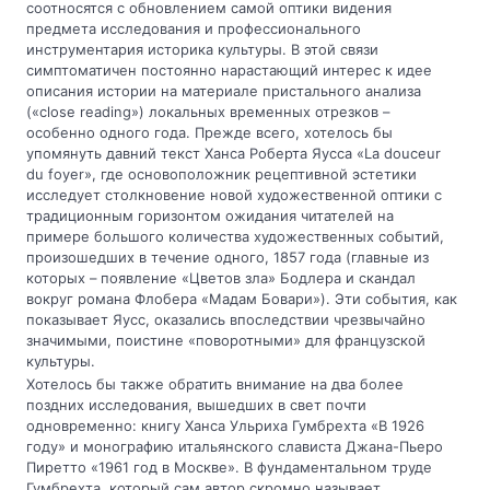
соотносятся с обновлением самой оптики видения
предмета исследования и профессионального
инструментария историка культуры. В этой связи
симптоматичен постоянно нарастающий интерес к идее
описания истории на материале пристального анализа
(«close reading») локальных временных отрезков –
особенно одного года. Прежде всего, хотелось бы
упомянуть давний текст Ханса Роберта Яусса «La douceur
du foyer», где основоположник рецептивной эстетики
исследует столкновение новой художественной оптики с
традиционным горизонтом ожидания читателей на
примере большого количества художественных событий,
произошедших в течение одного, 1857 года (главные из
которых – появление «Цветов зла» Бодлера и скандал
вокруг романа Флобера «Мадам Бовари»). Эти события, как
показывает Яусс, оказались впоследствии чрезвычайно
значимыми, поистине «поворотными» для французской
культуры.
Хотелось бы также обратить внимание на два более
поздних исследования, вышедших в свет почти
одновременно: книгу Ханса Ульриха Гумбрехта «В 1926
году» и монографию итальянского слависта Джана-Пьеро
Пиретто «1961 год в Москве». В фундаментальном труде
Гумбрехта, который сам автор скромно называет