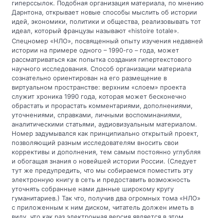
гиперссылок. Подобная организация материала, по мнению
Дарнтона, открывает новые способы мыслить об истории
идей, экономики, политики и общества, реализовывать тот
идеал, который французы называют «histoire totale».
Спецномер «НЛО», посвященный опыту изучения недавней
истории на примере одного – 1990-го – года, может
рассматриваться как попытка создания гипертекстового
научного исследования. Способ организации материала
сознательно ориентирован на его размещение в
виртуальном пространстве: верхним «слоем» проекта
служит хроника 1990 года, которая может бесконечно
обрастать и прорастать комментариями, дополнениями,
уточнениями, справками, личными воспоминаниями,
аналитическими статьями, аудиовизуальным материалом.
Номер задумывался как принципиально открытый проект,
позволяющий разным исследователям вносить свои
коррективы и дополнения, тем самым постоянно углубляя
и обогащая знания о новейшей истории России. (Следует
тут же предупредить, что мы собираемся поместить эту
электронную книгу в сеть и предоставить возможность
уточнять собранные нами данные широкому кругу
гуманитариев.) Так что, получив два огромных тома «НЛО»
с приложенным к ним диском, читатель должен иметь в
виду, что как раз электронная версия является в этом