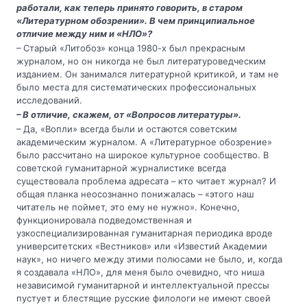
работали, как теперь принято говорить, в старом
«Литературном обозрении». В чем принципиальное
отличие между ним и «НЛО»?
– Старый «Литобоз» конца 1980-х был прекрасным
журналом, но он никогда не был литературоведческим
изданием. Он занимался литературной критикой, и там не
было места для систематических профессиональных
исследований.
– В отличие, скажем, от «Вопросов литературы».
– Да, «Вопли» всегда были и остаются советским
академическим журналом. А «Литературное обозрение»
было рассчитано на широкое культурное сообщество. В
советской гуманитарной журналистике всегда
существовала проблема адресата – кто читает журнал? И
общая планка неосознанно понижалась – «этого наш
читатель не поймет, это ему не нужно». Конечно,
функционировала подведомственная и
узкоспециализированная гуманитарная периодика вроде
университетских «Вестников» или «Известий Академии
наук», но ничего между этими полюсами не было, и, когда
я создавала «НЛО», для меня было очевидно, что ниша
независимой гуманитарной и интеллектуальной прессы
пустует и блестящие русские филологи не имеют своей