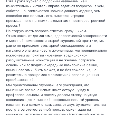
Взяв в руки журнал с подобным названием, наш
взыскательный читатель вправе задаться вопросом: в чем,
собственно, заключается новизна данного издания, чем
способно оно поразить его, читателя, изрядно
пресыщенного пряными лакомствами постперестроечной
прессы?
На вторую часть вопроса ответим сразу: ничем.
Отказываясь от догматизма, идеологической зашоренности
и мрачной помпезности старой журнальной практики, мы
равно не приемлем вульгарной сенсационности и
натужного эпатажа нового журнализма; мы принципиально
исключаем из понятия «новизны» традиционно-
разрушительные коннотации и не желаем потрясать
основы или возводить очередные вавилонские башни,
иными словами, быть может, и не без сожаления, но
решительно прощаемся с романтикой революционных
преобразований.
Мы преисполнены глубочайшего убеждения, что
нынешние времена испытывают острую нужду в
профессиональном, и посему делаем ставку на узкую
специализацию и высокий профессиональный уровень
издания, тем самым отказываясь от двух фундаментальных
постулатов отечественной прессы: ориентации на
«широкую читательскую аудиторию» (сыгравшей роковую