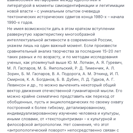
литературой в моменты самоидентификации и легитимации
новой власти – с уникальным опытом очевидца
тектонических исторических сдвигов конца 1980-х – начала
1990-х годов.
Не имея возможности дать в этом кратком вступлении
развернутую характеристику многообразной
интеллектуальной активности в современной России,
укажем лишь на один важный момент. Если произвести
сравнительный анализ творчества за последние 15–20 лет
таких разных и по возрасту, и по методам исследования
ученых, как упомянутый выше Ю. М. Лотман, А. Я. Гуревич,
М. Л. Гаспаров, М. Б. Ямпольский, Р. Д. Тименчик, А. Л.
Зорин, Б. М. Гаспаров, В. А. Подорога, A. M. Эткинд, И. П.
Смирнов, К. А. Богданов, Б. В. Дубин, Л. Д. Гудков, А. Г.
Левинсон и др., то можно вычленить некоторый общий
вектор движения отечественной гуманитарной мысли. Его
можно крайне схематично представить как переход от
обобщенных, пусть и энциклопедических по своему охвату
построений к более гибкому, детализированному,
индивидуализированному изучению человека и культуры,
иными словами, от «текстоцентризма» – к культурной и
философской антропологии. Нет сомнения, что этот
«антропологический поворот» непосредственно связан с