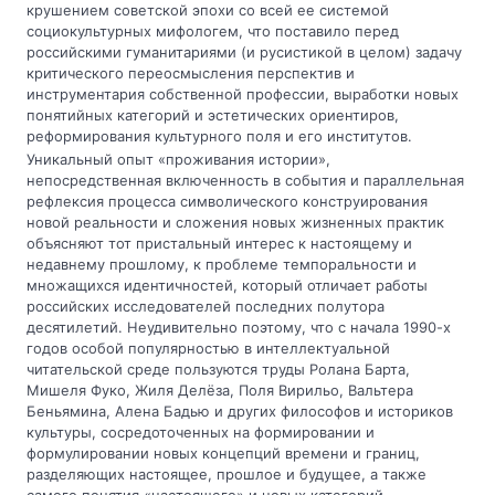
крушением советской эпохи со всей ее системой
социокультурных мифологем, что поставило перед
российскими гуманитариями (и русистикой в целом) задачу
критического переосмысления перспектив и
инструментария собственной профессии, выработки новых
понятийных категорий и эстетических ориентиров,
реформирования культурного поля и его институтов.
Уникальный опыт «проживания истории»,
непосредственная включенность в события и параллельная
рефлексия процесса символического конструирования
новой реальности и сложения новых жизненных практик
объясняют тот пристальный интерес к настоящему и
недавнему прошлому, к проблеме темпоральности и
множащихся идентичностей, который отличает работы
российских исследователей последних полутора
десятилетий. Неудивительно поэтому, что с начала 1990-х
годов особой популярностью в интеллектуальной
читательской среде пользуются труды Ролана Барта,
Мишеля Фуко, Жиля Делёза, Поля Вирильо, Вальтера
Беньямина, Алена Бадью и других философов и историков
культуры, сосредоточенных на формировании и
формулировании новых концепций времени и границ,
разделяющих настоящее, прошлое и будущее, а также