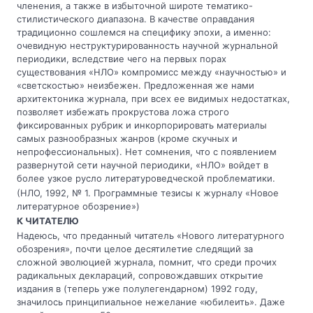
членения, а также в избыточной широте тематико-
стилистического диапазона. В качестве оправдания
традиционно сошлемся на специфику эпохи, а именно:
очевидную неструктурированность научной журнальной
периодики, вследствие чего на первых порах
существования «НЛО» компромисс между «научностью» и
«светскостью» неизбежен. Предложенная же нами
архитектоника журнала, при всех ее видимых недостатках,
позволяет избежать прокрустова ложа строго
фиксированных рубрик и инкорпорировать материалы
самых разнообразных жанров (кроме скучных и
непрофессиональных). Нет сомнения, что с появлением
развернутой сети научной периодики, «НЛО» войдет в
более узкое русло литературоведческой проблематики.
(НЛО, 1992, № 1. Программные тезисы к журналу «Новое
литературное обозрение»)
К ЧИТАТЕЛЮ
Надеюсь, что преданный читатель «Нового литературного
обозрения», почти целое десятилетие следящий за
сложной эволюцией журнала, помнит, что среди прочих
радикальных деклараций, сопровождавших открытие
издания в (теперь уже полулегендарном) 1992 году,
значилось принципиальное нежелание «юбилеить». Даже