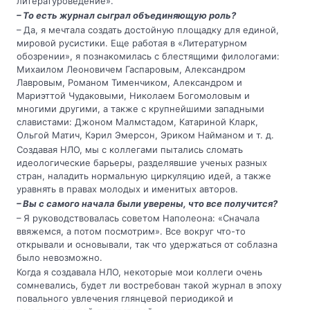
литературоведение».
– То есть журнал сыграл объединяющую роль?
– Да, я мечтала создать достойную площадку для единой,
мировой русистики. Еще работая в «Литературном
обозрении», я познакомилась с блестящими филологами:
Михаилом Леоновичем Гаспаровым, Александром
Лавровым, Романом Тименчиком, Александром и
Мариэттой Чудаковыми, Николаем Богомоловым и
многими другими, а также с крупнейшими западными
славистами: Джоном Малмстадом, Катариной Кларк,
Ольгой Матич, Кэрил Эмерсон, Эриком Найманом и т. д.
Создавая НЛО, мы с коллегами пытались сломать
идеологические барьеры, разделявшие ученых разных
стран, наладить нормальную циркуляцию идей, а также
уравнять в правах молодых и именитых авторов.
– Вы с самого начала были уверены, что все получится?
– Я руководствовалась советом Наполеона: «Сначала
ввяжемся, а потом посмотрим». Все вокруг что-то
открывали и основывали, так что удержаться от соблазна
было невозможно.
Когда я создавала НЛО, некоторые мои коллеги очень
сомневались, будет ли востребован такой журнал в эпоху
повального увлечения глянцевой периодикой и