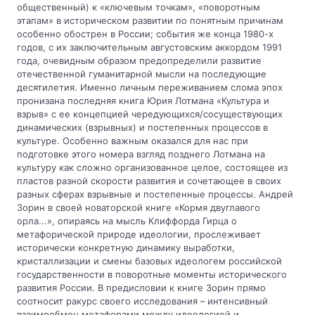
общественный) к «ключевым точкам», «поворотным
этапам» в историческом развитии по понятным причинам
особенно обострен в России; события же конца 1980-х
годов, с их заключительным августовским аккордом 1991
года, очевидным образом предопределили развитие
отечественной гуманитарной мысли на последующие
десятилетия. Именно личным переживанием слома эпох
пронизана последняя книга Юрия Лотмана «Культура и
взрыв» с ее концепцией чередующихся/сосуществующих
динамических (взрывных) и постепенных процессов в
культуре. Особенно важным оказался для нас при
подготовке этого номера взгляд позднего Лотмана на
культуру как сложно организованное целое, состоящее из
пластов разной скорости развития и сочетающее в своих
разных сферах взрывные и постепенные процессы. Андрей
Зорин в своей новаторской книге «Кормя двуглавого
орла...», опираясь на мысль Клиффорда Гирца о
метафорической природе идеологии, прослеживает
исторически конкретную динамику выработки,
кристаллизации и смены базовых идеологем российской
государственности в поворотные моменты исторического
развития России. В предисловии к книге Зорин прямо
соотносит ракурс своего исследования – интенсивный
взаимообмен метафорами между идеологией и